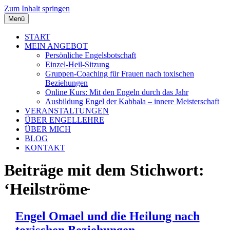
Zum Inhalt springen
Menü
START
MEIN ANGEBOT
Persönliche Engelsbotschaft
Einzel-Heil-Sitzung
Gruppen-Coaching für Frauen nach toxischen
Beziehungen
Online Kurs: Mit den Engeln durch das Jahr
Ausbildung Engel der Kabbala – innere Meisterschaft
VERANSTALTUNGEN
ÜBER ENGELLEHRE
ÜBER MICH
BLOG
KONTAKT
Beiträge mit dem Stichwort:
‘Heilströme̵
Engel Omael und die Heilung nach