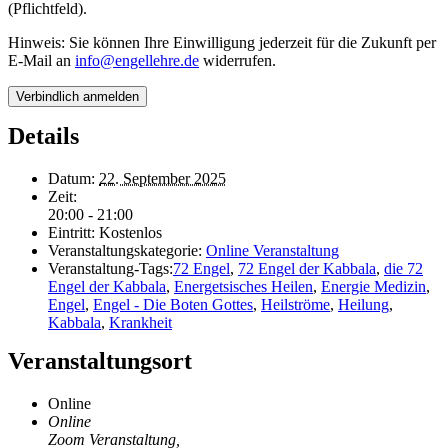
(Pflichtfeld).
Hinweis: Sie können Ihre Einwilligung jederzeit für die Zukunft per
E-Mail an
info@engellehre.de
widerrufen.
Details
Datum:
22. September 2025
Zeit:
20:00 - 21:00
Eintritt:
Kostenlos
Veranstaltungskategorie:
Online Veranstaltung
Veranstaltung-Tags:
72 Engel
,
72 Engel der Kabbala
,
die 72
Engel der Kabbala
,
Energetsisches Heilen
,
Energie Medizin
,
Engel
,
Engel - Die Boten Gottes
,
Heilströme
,
Heilung
,
Kabbala
,
Krankheit
Veranstaltungsort
Online
Online
Zoom Veranstaltung
,