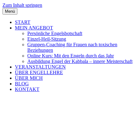
Zum Inhalt springen
Menü
START
MEIN ANGEBOT
Persönliche Engelsbotschaft
Einzel-Heil-Sitzung
Gruppen-Coaching für Frauen nach toxischen
Beziehungen
Online Kurs: Mit den Engeln durch das Jahr
Ausbildung Engel der Kabbala – innere Meisterschaft
VERANSTALTUNGEN
ÜBER ENGELLEHRE
ÜBER MICH
BLOG
KONTAKT