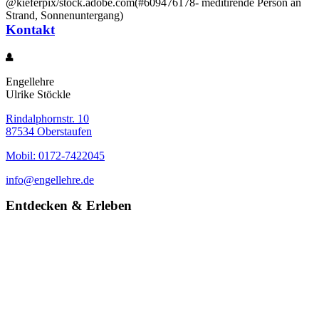
@kieferpix/stock.adobe.com(#609476178- meditirende Person an
Strand, Sonnenuntergang)
Kontakt
Engellehre
Ulrike Stöckle
Rindalphornstr. 10
87534 Oberstaufen
Mobil: 0172-7422045
info@engellehre.de
Entdecken & Erleben