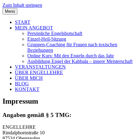
Zum Inhalt springen
Menü
START
MEIN ANGEBOT
Persönliche Engelsbotschaft
Einzel-Heil-Sitzung
Gruppen-Coaching für Frauen nach toxischen
Beziehungen
Online Kurs: Mit den Engeln durch das Jahr
Ausbildung Engel der Kabbala – innere Meisterschaft
VERANSTALTUNGEN
ÜBER ENGELLEHRE
ÜBER MICH
BLOG
KONTAKT
Impressum
Angaben gemäß § 5 TMG:
ENGELLEHRE
Rindalphornstraße 10
87534 Oberstaufen