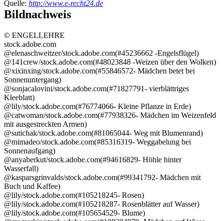
Quelle:
http://www.e-recht24.de
Bildnachweis
© ENGELLEHRE
stock.adobe.com
@elenaschweitzer/stock.adobe.com(#45236662 -Engelsflügel)
@141crew/stock.adobe.com(#48023848 -Weizen über den Wolken)
@xixinxing/stock.adobe.com(#55846572- Mädchen betet bei
Sonnenuntergang)
@sonjacalovini/stock.adobe.com(#71827791- vierblättriges
Kleeblatt)
@lily/stock.adobe.com(#76774066- Kleine Pflanze in Erde)
@catwoman/stock.adobe.com(#77938326- Mädchen im Weizenfeld
mit ausgestreckten Armen)
@sutichak/stock.adobe.com(#81065044- Weg mit Blumenrand)
@mimadeo/stock.adobe.com(#85316319- Weggabelung bei
Sonnenaufgang)
@anyaberkut/stock.adobe.com(#94616829- Höhle hinter
Wasserfall)
@kasparsgrinvalds/stock.adobe.com(#99341792- Mädchen mit
Buch und Kaffee)
@lily/stock.adobe.com(#105218245- Rosen)
@lily/stock.adobe.com(#105218287- Rosenblätter auf Wasser)
@lily/stock.adobe.com(#105654529- Blume)