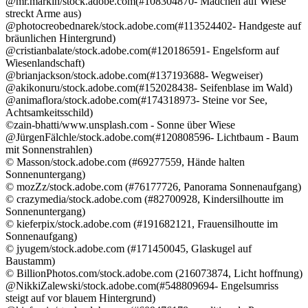
@mr.markin/stock.adobe.com(#108304870- Mädchen auf Wiese
streckt Arme aus)
@photocreobednarek/stock.adobe.com(#113524402- Handgeste auf
bräunlichen Hintergrund)
@cristianbalate/stock.adobe.com(#120186591- Engelsform auf
Wiesenlandschaft)
@brianjackson/stock.adobe.com(#137193688- Wegweiser)
@akikonuru/stock.adobe.com(#152028438- Seifenblase im Wald)
@animaflora/stock.adobe.com(#174318973- Steine vor See,
Achtsamkeitsschild)
©zain-bhatti/www.unsplash.com - Sonne über Wiese
@JürgenFälchle/stock.adobe.com(#120808596- Lichtbaum - Baum
mit Sonnenstrahlen)
© Masson/stock.adobe.com (#69277559, Hände halten
Sonnenuntergang)
© mozZz/stock.adobe.com (#76177726, Panorama Sonnenaufgang)
© crazymedia/stock.adobe.com (#82700928, Kindersilhoutte im
Sonnenuntergang)
© kieferpix/stock.adobe.com (#191682121, Frauensilhoutte im
Sonnenaufgang)
© jyugem/stock.adobe.com (#171450045, Glaskugel auf
Baustamm)
© BillionPhotos.com/stock.adobe.com (216073874, Licht hoffnung)
@NikkiZalewski/stock.adobe.com(#548809694- Engelsumriss
steigt auf vor blauem Hintergrund)