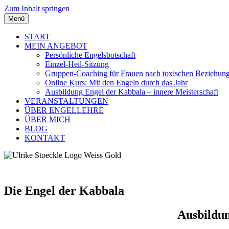
Zum Inhalt springen
Menü
START
MEIN ANGEBOT
Persönliche Engelsbotschaft
Einzel-Heil-Sitzung
Gruppen-Coaching für Frauen nach toxischen Beziehun
Online Kurs: Mit den Engeln durch das Jahr
Ausbildung Engel der Kabbala – innere Meisterschaft
VERANSTALTUNGEN
ÜBER ENGELLEHRE
ÜBER MICH
BLOG
KONTAKT
Engellehre für Frauen nach toxischen Bez
Die Engel der Kabbala
Ausbildun