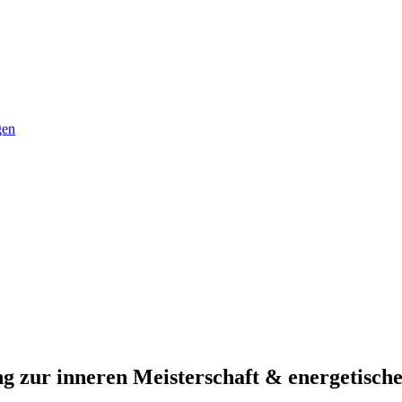
gen
iehungen
g zur inneren Meisterschaft & energetisch