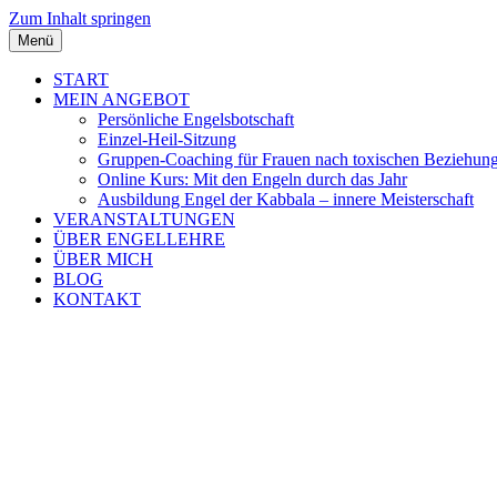
Zum Inhalt springen
Menü
START
MEIN ANGEBOT
Persönliche Engelsbotschaft
Einzel-Heil-Sitzung
Gruppen-Coaching für Frauen nach toxischen Beziehun
Online Kurs: Mit den Engeln durch das Jahr
Ausbildung Engel der Kabbala – innere Meisterschaft
VERANSTALTUNGEN
ÜBER ENGELLEHRE
ÜBER MICH
BLOG
KONTAKT