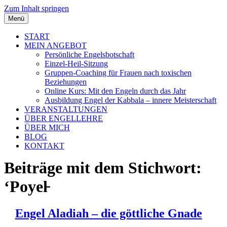
Zum Inhalt springen
Menü
START
MEIN ANGEBOT
Persönliche Engelsbotschaft
Einzel-Heil-Sitzung
Gruppen-Coaching für Frauen nach toxischen
Beziehungen
Online Kurs: Mit den Engeln durch das Jahr
Ausbildung Engel der Kabbala – innere Meisterschaft
VERANSTALTUNGEN
ÜBER ENGELLEHRE
ÜBER MICH
BLOG
KONTAKT
Beiträge mit dem Stichwort:
‘Poyel̵
Engel Aladiah – die göttliche Gnade