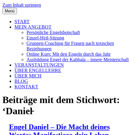
Zum Inhalt springen
Menü
START
MEIN ANGEBOT
Persönliche Engelsbotschaft
Einzel-Heil-Sitzung
Gruppen-Coaching für Frauen nach toxischen
Beziehungen
Online Kurs: Mit den Engeln durch das Jahr
Ausbildung Engel der Kabbala – innere Meisterschaft
VERANSTALTUNGEN
ÜBER ENGELLEHRE
ÜBER MICH
BLOG
KONTAKT
Beiträge mit dem Stichwort:
‘Daniel̵
Engel Daniel – Die Macht deines