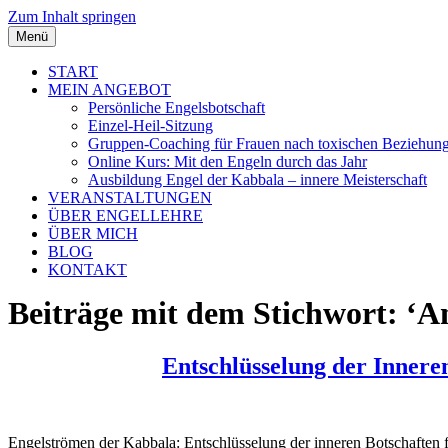
Zum Inhalt springen
Menü
START
MEIN ANGEBOT
Persönliche Engelsbotschaft
Einzel-Heil-Sitzung
Gruppen-Coaching für Frauen nach toxischen Beziehun
Online Kurs: Mit den Engeln durch das Jahr
Ausbildung Engel der Kabbala – innere Meisterschaft
VERANSTALTUNGEN
ÜBER ENGELLEHRE
ÜBER MICH
BLOG
KONTAKT
Beiträge mit dem Stichwort: ‘An
Entschlüsselung der Innere
Engelströmen der Kabbala: Entschlüsselung der inneren Botschaften 