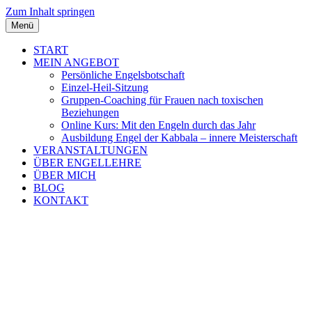
Zum Inhalt springen
Menü
START
MEIN ANGEBOT
Persönliche Engelsbotschaft
Einzel-Heil-Sitzung
Gruppen-Coaching für Frauen nach toxischen
Beziehungen
Online Kurs: Mit den Engeln durch das Jahr
Ausbildung Engel der Kabbala – innere Meisterschaft
VERANSTALTUNGEN
ÜBER ENGELLEHRE
ÜBER MICH
BLOG
KONTAKT