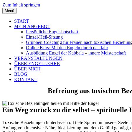
Zum Inhalt springen
Menü
START
MEIN ANGEBOT
Persönliche Engelsbotschaft
Einzel-Heil-Sitzung
Gruppen-Coaching für Frauen nach toxischen Beziehun
Online Kurs: Mit den Engeln durch das Jahr
Ausbildung Engel der Kabbala – innere Meisterschaft
VERANSTALTUNGEN
ÜBER ENGELLEHRE
ÜBER MICH
BLOG
KONTAKT
Befreiung aus toxischen Be
Ein Weg zurück zu dir selbst – spirituelle
Toxische Beziehungen hinterlassen oft tiefe Spuren in unserer Seele u
Anfang von intensiver Nähe, Idealisierung und dem Gefühl geprägt, e