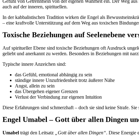
Gefühl von Getrenntsein von der eigenen Wahrheit ein. Der Weg aus s
auch auf der inneren, spirituellen.
In der kabbalistischen Tradition wirken die Engel als Bewusstseinskräf
– eine kraftvolle Unterstützung auf dem Weg aus toxischen Bindungen
Toxische Beziehungen auf Seelenebene ver
Auf spiritueller Ebene sind toxische Beziehungen oft Ausdruck ungel
geliebt und anerkannt zu werden. Besonders in Beziehungen mit narz
Typische innere Anzeichen sind:
das Gefühl, emotional abhängig zu sein
ständige innere Unzufriedenheit trotz äußerer Nähe
Angst, allein zu sein
das Übergehen eigener Grenzen
Verlust der Verbindung zur eigenen Intuition
Diese Erfahrungen sind schmerzhaft – doch sie sind keine Strafe. Sie 
Engel Umabel – Gott über allen Dingen und
Umabel
trägt den Leitsatz
„Gott über allen Dingen“
. Diese Energie 