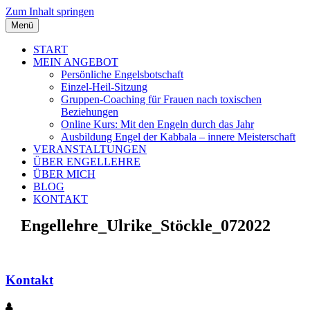
Zum Inhalt springen
Menü
START
MEIN ANGEBOT
Persönliche Engelsbotschaft
Einzel-Heil-Sitzung
Gruppen-Coaching für Frauen nach toxischen
Beziehungen
Online Kurs: Mit den Engeln durch das Jahr
Ausbildung Engel der Kabbala – innere Meisterschaft
VERANSTALTUNGEN
ÜBER ENGELLEHRE
ÜBER MICH
BLOG
KONTAKT
Engellehre_Ulrike_Stöckle_072022
Kontakt