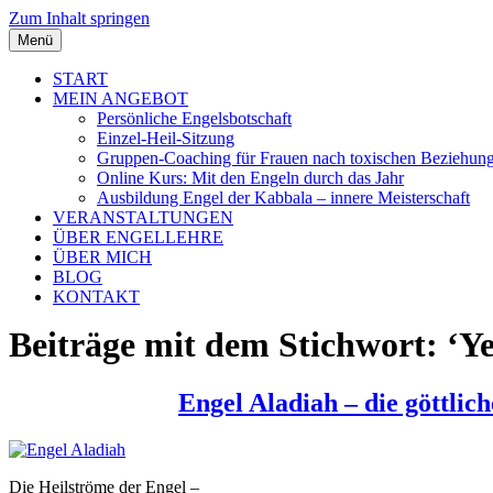
Zum Inhalt springen
Menü
START
MEIN ANGEBOT
Persönliche Engelsbotschaft
Einzel-Heil-Sitzung
Gruppen-Coaching für Frauen nach toxischen Beziehun
Online Kurs: Mit den Engeln durch das Jahr
Ausbildung Engel der Kabbala – innere Meisterschaft
VERANSTALTUNGEN
ÜBER ENGELLEHRE
ÜBER MICH
BLOG
KONTAKT
Beiträge mit dem Stichwort: ‘Yei
Engel Aladiah – die göttlic
Die Heilströme der Engel –