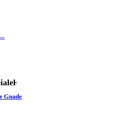
gen
alel̵
he Gnade