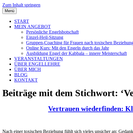
Zum Inhalt springen
Menü
START
MEIN ANGEBOT
Persönliche Engelsbotschaft
Einzel-Heil-Sitzung
Gruppen-Coaching für Frauen nach toxischen Beziehun
Online Kurs: Mit den Engeln durch das Jahr
Ausbildung Engel der Kabbala – innere Meisterschaft
VERANSTALTUNGEN
ÜBER ENGELLEHRE
ÜBER MICH
BLOG
KONTAKT
Beiträge mit dem Stichwort: ‘Ve
Vertrauen wiederfinden: Kl
Nach einer toxischen Beziehung fühlt sich vieles unsicher an: Gedanke