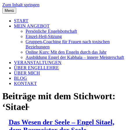
Zum Inhalt springen
Menü
START
MEIN ANGEBOT
Persönliche Engelsbotschaft
Einzel-Heil-Sitzung
Gruppen-Coaching für Frauen nach toxischen
Beziehungen
Online Kurs: Mit den Engeln durch das Jahr
Ausbildung Engel der Kabbala – innere Meisterschaft
VERANSTALTUNGEN
ÜBER ENGELLEHRE
ÜBER MICH
BLOG
KONTAKT
Beiträge mit dem Stichwort:
‘Sitael̵
Das Wesen der Seele – Engel Sitael,