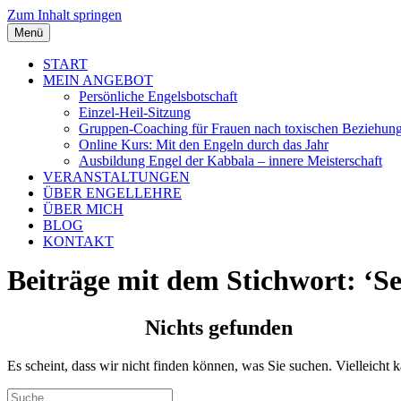
Zum Inhalt springen
Menü
START
MEIN ANGEBOT
Persönliche Engelsbotschaft
Einzel-Heil-Sitzung
Gruppen-Coaching für Frauen nach toxischen Beziehun
Online Kurs: Mit den Engeln durch das Jahr
Ausbildung Engel der Kabbala – innere Meisterschaft
VERANSTALTUNGEN
ÜBER ENGELLEHRE
ÜBER MICH
BLOG
KONTAKT
Beiträge mit dem Stichwort: ‘Se
Nichts gefunden
Es scheint, dass wir nicht finden können, was Sie suchen. Vielleicht 