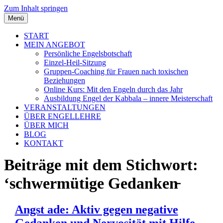
Zum Inhalt springen
Menü
START
MEIN ANGEBOT
Persönliche Engelsbotschaft
Einzel-Heil-Sitzung
Gruppen-Coaching für Frauen nach toxischen
Beziehungen
Online Kurs: Mit den Engeln durch das Jahr
Ausbildung Engel der Kabbala – innere Meisterschaft
VERANSTALTUNGEN
ÜBER ENGELLEHRE
ÜBER MICH
BLOG
KONTAKT
Beiträge mit dem Stichwort:
‘schwermütige Gedanken̵
Angst ade: Aktiv gegen negative