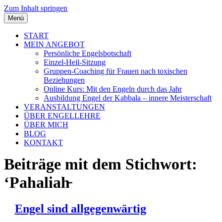
Zum Inhalt springen
Menü
START
MEIN ANGEBOT
Persönliche Engelsbotschaft
Einzel-Heil-Sitzung
Gruppen-Coaching für Frauen nach toxischen
Beziehungen
Online Kurs: Mit den Engeln durch das Jahr
Ausbildung Engel der Kabbala – innere Meisterschaft
VERANSTALTUNGEN
ÜBER ENGELLEHRE
ÜBER MICH
BLOG
KONTAKT
Beiträge mit dem Stichwort:
‘Pahaliah̵
Engel sind allgegenwärtig