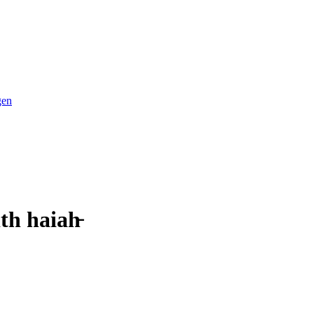
gen
th haiah̵