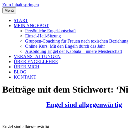
Zum Inhalt springen
Menü
START
MEIN ANGEBOT
Persönliche Engelsbotschaft
Einzel-Heil-Sitzung
Gruppen-Coaching für Frauen nach toxischen Beziehun
Online Kurs: Mit den Engeln durch das Jahr
Ausbildung Engel der Kabbala – innere Meisterschaft
VERANSTALTUNGEN
ÜBER ENGELLEHRE
ÜBER MICH
BLOG
KONTAKT
Beiträge mit dem Stichwort: ‘Ni
Engel sind allgegenwärtig
Engel sind allgegenwärtig