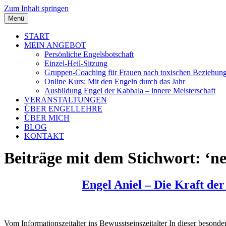
Zum Inhalt springen
Menü
START
MEIN ANGEBOT
Persönliche Engelsbotschaft
Einzel-Heil-Sitzung
Gruppen-Coaching für Frauen nach toxischen Beziehun
Online Kurs: Mit den Engeln durch das Jahr
Ausbildung Engel der Kabbala – innere Meisterschaft
VERANSTALTUNGEN
ÜBER ENGELLEHRE
ÜBER MICH
BLOG
KONTAKT
Beiträge mit dem Stichwort: ‘neu
Engel Aniel – Die Kraft der
Vom Informationszeitalter ins Bewusstseinszeitalter In dieser besond