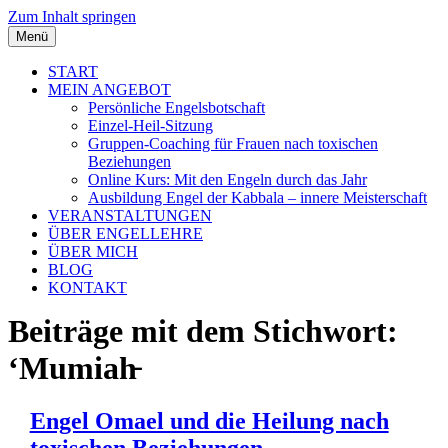
Zum Inhalt springen
Menü
START
MEIN ANGEBOT
Persönliche Engelsbotschaft
Einzel-Heil-Sitzung
Gruppen-Coaching für Frauen nach toxischen
Beziehungen
Online Kurs: Mit den Engeln durch das Jahr
Ausbildung Engel der Kabbala – innere Meisterschaft
VERANSTALTUNGEN
ÜBER ENGELLEHRE
ÜBER MICH
BLOG
KONTAKT
Beiträge mit dem Stichwort:
‘Mumiah̵
Engel Omael und die Heilung nach