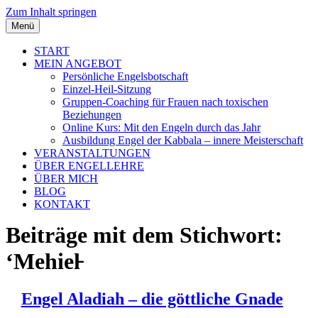
Zum Inhalt springen
Menü
START
MEIN ANGEBOT
Persönliche Engelsbotschaft
Einzel-Heil-Sitzung
Gruppen-Coaching für Frauen nach toxischen
Beziehungen
Online Kurs: Mit den Engeln durch das Jahr
Ausbildung Engel der Kabbala – innere Meisterschaft
VERANSTALTUNGEN
ÜBER ENGELLEHRE
ÜBER MICH
BLOG
KONTAKT
Beiträge mit dem Stichwort:
‘Mehiel̵
Engel Aladiah – die göttliche Gnade