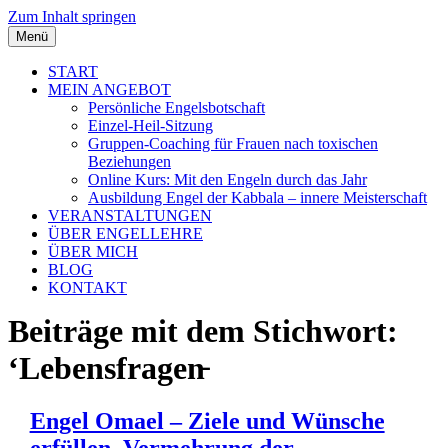
Zum Inhalt springen
Menü
START
MEIN ANGEBOT
Persönliche Engelsbotschaft
Einzel-Heil-Sitzung
Gruppen-Coaching für Frauen nach toxischen
Beziehungen
Online Kurs: Mit den Engeln durch das Jahr
Ausbildung Engel der Kabbala – innere Meisterschaft
VERANSTALTUNGEN
ÜBER ENGELLEHRE
ÜBER MICH
BLOG
KONTAKT
Beiträge mit dem Stichwort:
‘Lebensfragen̵
Engel Omael – Ziele und Wünsche