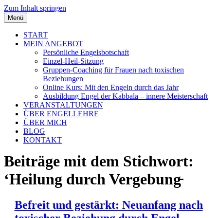
Zum Inhalt springen
Menü
START
MEIN ANGEBOT
Persönliche Engelsbotschaft
Einzel-Heil-Sitzung
Gruppen-Coaching für Frauen nach toxischen
Beziehungen
Online Kurs: Mit den Engeln durch das Jahr
Ausbildung Engel der Kabbala – innere Meisterschaft
VERANSTALTUNGEN
ÜBER ENGELLEHRE
ÜBER MICH
BLOG
KONTAKT
Beiträge mit dem Stichwort:
‘Heilung durch Vergebung̵
Befreit und gestärkt: Neuanfang nach