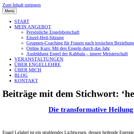
Zum Inhalt springen
Menü
START
MEIN ANGEBOT
Persönliche Engelsbotschaft
Einzel-Heil-Sitzung
Gruppen-Coaching für Frauen nach toxischen Beziehun
Online Kurs: Mit den Engeln durch das Jahr
Ausbildung Engel der Kabbala – innere Meisterschaft
VERANSTALTUNGEN
ÜBER ENGELLEHRE
ÜBER MICH
BLOG
KONTAKT
Beiträge mit dem Stichwort: ‘he
Die transformative Heilung
Engel Lelahel ist ein strahlendes Lichtwesen, dessen heilende Ener