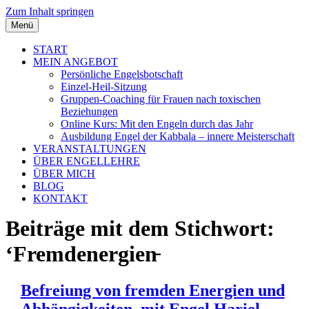
Zum Inhalt springen
Menü
START
MEIN ANGEBOT
Persönliche Engelsbotschaft
Einzel-Heil-Sitzung
Gruppen-Coaching für Frauen nach toxischen
Beziehungen
Online Kurs: Mit den Engeln durch das Jahr
Ausbildung Engel der Kabbala – innere Meisterschaft
VERANSTALTUNGEN
ÜBER ENGELLEHRE
ÜBER MICH
BLOG
KONTAKT
Beiträge mit dem Stichwort:
‘Fremdenergien̵
Befreiung von fremden Energien und