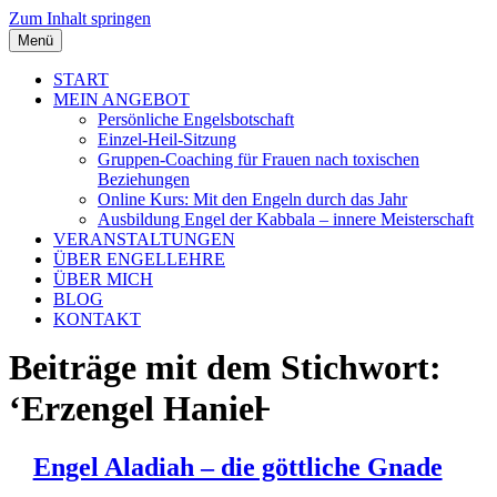
Zum Inhalt springen
Menü
START
MEIN ANGEBOT
Persönliche Engelsbotschaft
Einzel-Heil-Sitzung
Gruppen-Coaching für Frauen nach toxischen
Beziehungen
Online Kurs: Mit den Engeln durch das Jahr
Ausbildung Engel der Kabbala – innere Meisterschaft
VERANSTALTUNGEN
ÜBER ENGELLEHRE
ÜBER MICH
BLOG
KONTAKT
Beiträge mit dem Stichwort:
‘Erzengel Haniel̵
Engel Aladiah – die göttliche Gnade