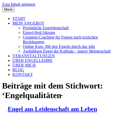
Zum Inhalt springen
Menü
START
MEIN ANGEBOT
Persönliche Engelsbotschaft
Einzel-Heil-Sitzung
Gruppen-Coaching für Frauen nach toxischen
Beziehungen
Online Kurs: Mit den Engeln durch das Jahr
Ausbildung Engel der Kabbala – innere Meisterschaft
VERANSTALTUNGEN
ÜBER ENGELLEHRE
ÜBER MICH
BLOG
KONTAKT
Beiträge mit dem Stichwort:
‘Engelqualitäten̵
Engel aus Leidenschaft am Leben