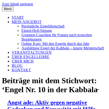
Zum Inhalt springen
Menü
START
MEIN ANGEBOT
Persönliche Engelsbotschaft
Einzel-Heil-Sitzung
Gruppen-Coaching für Frauen nach toxischen
Beziehungen
Online Kurs: Mit den Engeln durch das Jahr
Ausbildung Engel der Kabbala – innere Meisterschaft
VERANSTALTUNGEN
ÜBER ENGELLEHRE
ÜBER MICH
BLOG
KONTAKT
Beiträge mit dem Stichwort:
‘Engel Nr. 10 in der Kabbala̵
Angst ade: Aktiv gegen negative