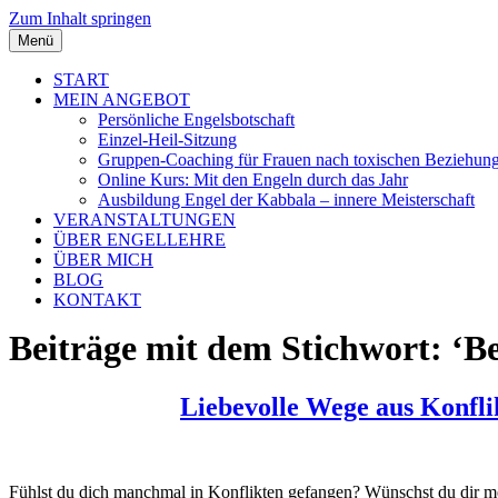
Zum Inhalt springen
Menü
START
MEIN ANGEBOT
Persönliche Engelsbotschaft
Einzel-Heil-Sitzung
Gruppen-Coaching für Frauen nach toxischen Beziehun
Online Kurs: Mit den Engeln durch das Jahr
Ausbildung Engel der Kabbala – innere Meisterschaft
VERANSTALTUNGEN
ÜBER ENGELLEHRE
ÜBER MICH
BLOG
KONTAKT
Beiträge mit dem Stichwort: ‘Be
Liebevolle Wege aus Konflik
Fühlst du dich manchmal in Konflikten gefangen? Wünschst du dir m