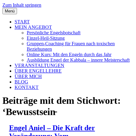
Zum Inhalt springen
Menü
START
MEIN ANGEBOT
Persönliche Engelsbotschaft
Einzel-Heil-Sitzung
Gruppen-Coaching für Frauen nach toxischen
Beziehungen
Online Kurs: Mit den Engeln durch das Jahr
Ausbildung Engel der Kabbala – innere Meisterschaft
VERANSTALTUNGEN
ÜBER ENGELLEHRE
ÜBER MICH
BLOG
KONTAKT
Beiträge mit dem Stichwort:
‘Bewusstsein̵
Engel Aniel – Die Kraft der