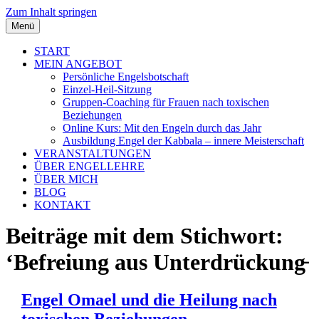
Zum Inhalt springen
Menü
START
MEIN ANGEBOT
Persönliche Engelsbotschaft
Einzel-Heil-Sitzung
Gruppen-Coaching für Frauen nach toxischen
Beziehungen
Online Kurs: Mit den Engeln durch das Jahr
Ausbildung Engel der Kabbala – innere Meisterschaft
VERANSTALTUNGEN
ÜBER ENGELLEHRE
ÜBER MICH
BLOG
KONTAKT
Beiträge mit dem Stichwort:
‘Befreiung aus Unterdrückung̵
Engel Omael und die Heilung nach