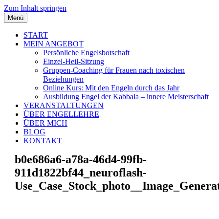
Zum Inhalt springen
Menü
START
MEIN ANGEBOT
Persönliche Engelsbotschaft
Einzel-Heil-Sitzung
Gruppen-Coaching für Frauen nach toxischen
Beziehungen
Online Kurs: Mit den Engeln durch das Jahr
Ausbildung Engel der Kabbala – innere Meisterschaft
VERANSTALTUNGEN
ÜBER ENGELLEHRE
ÜBER MICH
BLOG
KONTAKT
b0e686a6-a78a-46d4-99fb-
911d1822bf44_neuroflash-
Use_Case_Stock_photo__Image_Generat