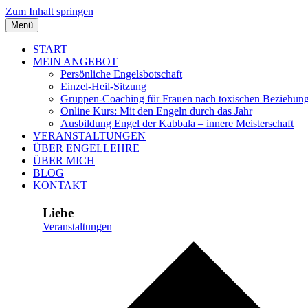
Zum Inhalt springen
Menü
START
MEIN ANGEBOT
Persönliche Engelsbotschaft
Einzel-Heil-Sitzung
Gruppen-Coaching für Frauen nach toxischen Beziehun
Online Kurs: Mit den Engeln durch das Jahr
Ausbildung Engel der Kabbala – innere Meisterschaft
VERANSTALTUNGEN
ÜBER ENGELLEHRE
ÜBER MICH
BLOG
KONTAKT
Liebe
Veranstaltungen