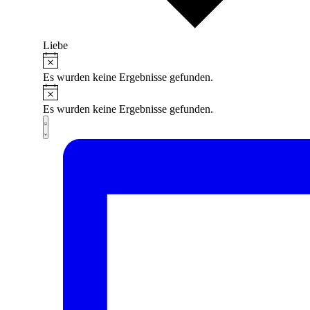
Liebe
Hinweis
Veranstaltungen
Es wurden keine Ergebnisse gefunden.
Hinweis
Es wurden keine Ergebnisse gefunden.
Ansichten-
Veranstaltung
Liste
Ansichten-
Navigation
Navigation