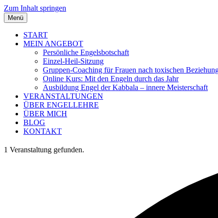
Zum Inhalt springen
Menü
START
MEIN ANGEBOT
Persönliche Engelsbotschaft
Einzel-Heil-Sitzung
Gruppen-Coaching für Frauen nach toxischen Beziehun
Online Kurs: Mit den Engeln durch das Jahr
Ausbildung Engel der Kabbala – innere Meisterschaft
VERANSTALTUNGEN
ÜBER ENGELLEHRE
ÜBER MICH
BLOG
KONTAKT
1 Veranstaltung gefunden.