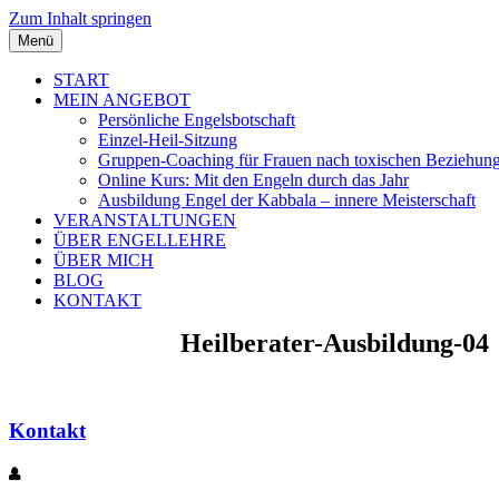
Zum Inhalt springen
Menü
START
MEIN ANGEBOT
Persönliche Engelsbotschaft
Einzel-Heil-Sitzung
Gruppen-Coaching für Frauen nach toxischen Beziehun
Online Kurs: Mit den Engeln durch das Jahr
Ausbildung Engel der Kabbala – innere Meisterschaft
VERANSTALTUNGEN
ÜBER ENGELLEHRE
ÜBER MICH
BLOG
KONTAKT
Heilberater-Ausbildung-04
Kontakt