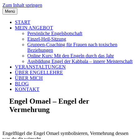
Zum Inhalt springen
Menü
START
MEIN ANGEBOT
Persönliche Engelsbotschaft
Einzel-Heil-Sitzung
Gruppen-Coaching für Frauen nach toxischen
Beziehungen
Online Kurs: Mit den Engeln durch das Jahr
Ausbildung Engel der Kabbala – innere Meisterschaft
VERANSTALTUNGEN
ÜBER ENGELLEHRE
ÜBER MICH
BLOG
KONTAKT
Engel Omael – Engel der
Vermehrung
Engelflügel die Engel Omael symbolisieren, Vermehrung dessen
was du dir wünscht