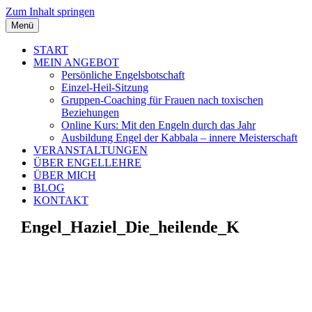
Zum Inhalt springen
Menü
START
MEIN ANGEBOT
Persönliche Engelsbotschaft
Einzel-Heil-Sitzung
Gruppen-Coaching für Frauen nach toxischen
Beziehungen
Online Kurs: Mit den Engeln durch das Jahr
Ausbildung Engel der Kabbala – innere Meisterschaft
VERANSTALTUNGEN
ÜBER ENGELLEHRE
ÜBER MICH
BLOG
KONTAKT
Engel_Haziel_Die_heilende_K