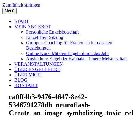
Zum Inhalt springen
Menü
START
MEIN ANGEBOT
Persönliche Engelsbotschaft
Einzel-Heil-Sitzung
Gruppen-Coaching für Frauen nach toxischen
Beziehungen
Online Kurs: Mit den Engeln durch das Jahr
Ausbildung Engel der Kabbala – innere Meisterschaft
VERANSTALTUNGEN
ÜBER ENGELLEHRE
ÜBER MICH
BLOG
KONTAKT
ca0ff4b3-9476-4647-8e42-
5346791278db_neuroflash-
Create_an_image_symbolizing_toxic_re