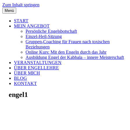
Zum Inhalt springen
Menü
START
MEIN ANGEBOT
Persönliche Engelsbotschaft
Einzel-Heil-Sitzung
Gruppen-Coaching für Frauen nach toxischen
Beziehungen
Online Kurs: Mit den Engeln durch das Jahr
Ausbildung Engel der Kabbala – innere Meisterschaft
VERANSTALTUNGEN
ÜBER ENGELLEHRE
ÜBER MICH
BLOG
KONTAKT
engel1