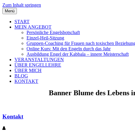
Zum Inhalt springen
Menü
START
MEIN ANGEBOT
Persönliche Engelsbotschaft
Einzel-Heil-Sitzung
Gruppen-Coaching für Frauen nach toxischen Beziehun
Online Kurs: Mit den Engeln durch das Jahr
Ausbildung Engel der Kabbala – innere Meisterschaft
VERANSTALTUNGEN
ÜBER ENGELLEHRE
ÜBER MICH
BLOG
KONTAKT
Banner Blume des Lebens in 
Kontakt