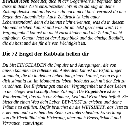
Bewusst leben
bedeutet, dich in der Gegenwart zu befinden und
diese in deine Ziele einzubeziehen. Wenn du ständig an deine
Zukunft denkst und an das was du noch nicht hast, verpasst du den
Segen des Augenblicks. Auch Zeitdruck ist kein guter
Lebensstandard, denn du kannst nicht erkennen, was du in diesem
Moment erleben kannst und was dir im Jetzt geschenkt wird. Die
Vergangenheit kannst du nicht zurückholen und die Zukunft nicht
aufhalten. Genau Jetzt ist der Augenblick und die einzige Realität,
die du hast und die für die von Wichtigkeit ist.
Die 72 Engel der Kabbala helfen dir
Du bist EINGELADEN die Impulse und Anregungen, die von
außen kommen zu reflektieren. Außerdem kannst du Erfahrungen
sammeln, die du in deinen Leben integrieren kannst, wenn es für
dich stimmig ist. Im Moment zu leben, bedeutet sich mit der Zeit zu
versöhnen. Die Erfahrungen aus der Vergangenheit und das Leben
in der Gegenwart schafft deine Zukunft.
Die Engellehre
ist kein
Wundermittel, das dich vor Schmerz, Leid und Krankheit befreit. Sie
bietet dir einen Weg dein Leben BEWUSST zu erleben und deine
Träume zu erfüllen. Dafür brauchst du die
WEISHEIT
, das Jetzt zu
erkennen und zwischen den Zeiten zu unterscheiden. Es verlangt
von dir Flexibilität statt Fixierung, aber auch Beweglichkeit und
Vertrauen, statt
Angst
.