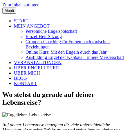
Zum Inhalt springen
Menü
START
MEIN ANGEBOT
Persönliche Engelsbotschaft
Einzel-Heil-Sitzung
Gruppen-Coaching für Frauen nach toxischen
Beziehungen
Online Kurs: Mit den Engeln durch das Jahr
Ausbildung Engel der Kabbala – innere Meisterschaft
VERANSTALTUNGEN
ÜBER ENGELLEHRE
ÜBER MICH
BLOG
KONTAKT
Wo stehst du gerade auf deiner
Lebensreise?
Auf deiner Lebensreise begegnen dir viele unterschiedliche
Menschen, du machst Erfahrungen und stehst immer wieder vor