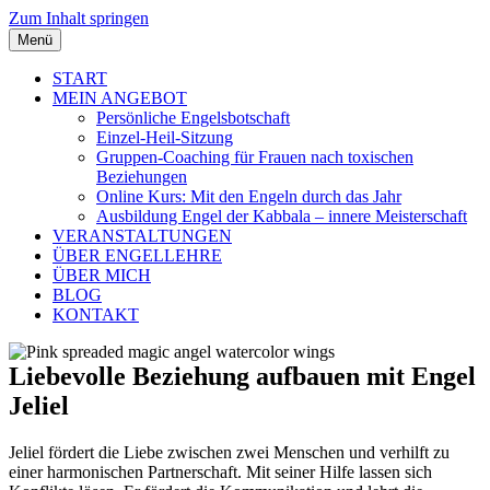
Zum Inhalt springen
Menü
START
MEIN ANGEBOT
Persönliche Engelsbotschaft
Einzel-Heil-Sitzung
Gruppen-Coaching für Frauen nach toxischen
Beziehungen
Online Kurs: Mit den Engeln durch das Jahr
Ausbildung Engel der Kabbala – innere Meisterschaft
VERANSTALTUNGEN
ÜBER ENGELLEHRE
ÜBER MICH
BLOG
KONTAKT
Liebevolle Beziehung aufbauen mit Engel
Jeliel
Jeliel fördert die Liebe zwischen zwei Menschen und verhilft zu
einer harmonischen Partnerschaft. Mit seiner Hilfe lassen sich