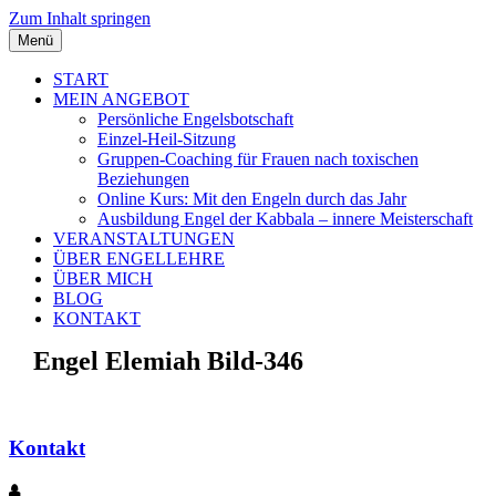
Zum Inhalt springen
Menü
START
MEIN ANGEBOT
Persönliche Engelsbotschaft
Einzel-Heil-Sitzung
Gruppen-Coaching für Frauen nach toxischen
Beziehungen
Online Kurs: Mit den Engeln durch das Jahr
Ausbildung Engel der Kabbala – innere Meisterschaft
VERANSTALTUNGEN
ÜBER ENGELLEHRE
ÜBER MICH
BLOG
KONTAKT
Engel Elemiah Bild-346
Kontakt