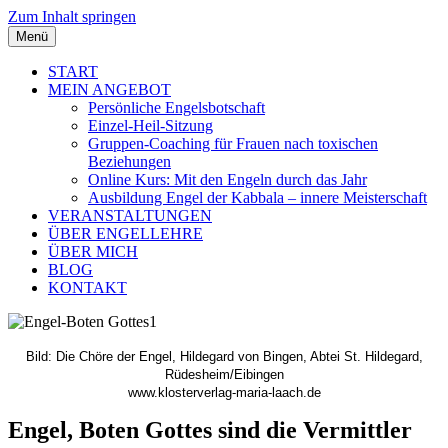
Zum Inhalt springen
Menü
START
MEIN ANGEBOT
Persönliche Engelsbotschaft
Einzel-Heil-Sitzung
Gruppen-Coaching für Frauen nach toxischen
Beziehungen
Online Kurs: Mit den Engeln durch das Jahr
Ausbildung Engel der Kabbala – innere Meisterschaft
VERANSTALTUNGEN
ÜBER ENGELLEHRE
ÜBER MICH
BLOG
KONTAKT
Bild: Die Chöre der Engel, Hildegard von Bingen, Abtei St. Hildegard,
Rüdesheim/Eibingen
www.klosterverlag-maria-laach.de
Engel, Boten Gottes sind die Vermittler