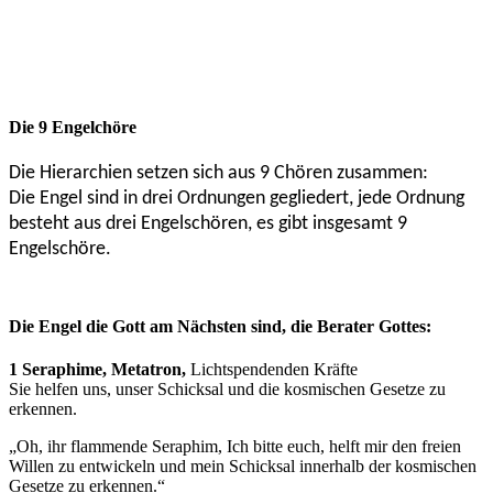
Hierarchie die an einem höchsten Punkt der Fülle, bei Gott
beginnt, und sich kreisförmig in das Unendliche über die
Engelchöre ausdehnt. Sie bilden die Sphärenmusik die
Grundschwingung des Universums.
Die 9 Engelchöre
Die Hierarchien setzen sich aus 9 Chören zusammen:
Die Engel sind in drei Ordnungen gegliedert, jede Ordnung
besteht aus drei Engelschören, es gibt insgesamt 9
Engelschöre.
Die Engel die Gott am Nächsten sind, die Berater Gottes:
1
Seraphime, Metatron,
Lichtspendenden Kräfte
Sie helfen uns, unser Schicksal und die kosmischen Gesetze zu
erkennen.
„Oh, ihr flammende Seraphim, Ich bitte euch, helft mir den freien
Willen zu entwickeln und mein Schicksal innerhalb der kosmischen
Gesetze zu erkennen.“